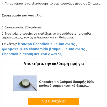
Υποσχόμαστε να εξετάσουμε το σας ερευνάμε μέσα σε 24 ώρες.
4.
Συσκευασία και ναυτιλία:
Συσκευασία: 20kg/drum.
1.
Ναυτιλία: μπορείτε να επιλέξετε να παραδώσετε τα αγαθά
2.
αεροπορικώς, τον αγγελιαφόρο και τη θάλασσα.
Καθαρό Chondroitin θειικό άλας
Ετικέττες:
,
φαρμακευτικό chondroitin βαθμού θειικό άλας
,
Chondroitin σκόνη θειικού άλατος
Αποκτήστε την καλύτερη τιμή για
Chondroitin βαθμού δοκιμής 90%
καθαρό φαρμακευτικό θειικό
άλας για τα τρόφιμα
υγειονομικής περίθαλψης
Να συνεχίσει