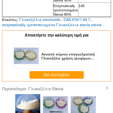
Stevia 90%
Enzymatically
140
τροποποιημένο
Stevia 80%
Γλυκοζύλιο stevioside
CAS 57817 89 7
Ετικέττες:
,
,
enzymatically τροποποιημένο Γλυκοζύλιο stevia stevia
Αποκτήστε την καλύτερη τιμή για
Ανοικτό κίτρινο επαγγελματική
Γλυκοζύλιο χρήση τροφίμων
Stevia λίγων θερμίδων
Να συνεχίσει
Γλυκοζύλιο Stevia
Περισσότεροι