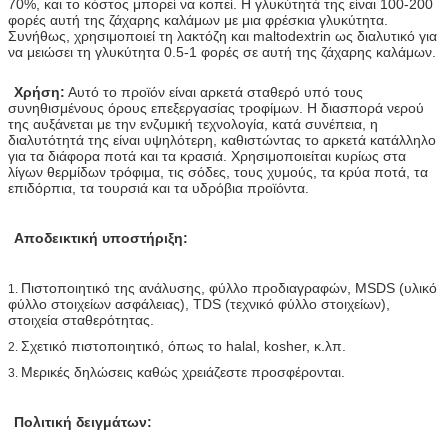
70%, και το κόστος μπορεί να κοπεί. Η γλυκύτητά της είναι 100-200
φορές αυτή της ζάχαρης καλάμων με μια φρέσκια γλυκύτητα.
Συνήθως, χρησιμοποιεί τη λακτόζη και maltodextrin ως διαλυτικό για
να μειώσει τη γλυκύτητα 0.5-1 φορές σε αυτή της ζάχαρης καλάμων.
Χρήση:
Αυτό το προϊόν είναι αρκετά σταθερό υπό τους
συνηθισμένους όρους επεξεργασίας τροφίμων. Η διασπορά νερού
της αυξάνεται με την ενζυμική τεχνολογία, κατά συνέπεια, η
διαλυτότητά της είναι υψηλότερη, καθιστώντας το αρκετά κατάλληλο
για τα διάφορα ποτά και τα κρασιά. Χρησιμοποιείται κυρίως στα
λίγων θερμίδων τρόφιμα, τις σόδες, τους χυμούς, τα κρύα ποτά, τα
επιδόρπια, τα τουρσιά και τα υδρόβια προϊόντα.
Αποδεικτική υποστήριξη:
Πιστοποιητικό της ανάλυσης, φύλλο προδιαγραφών, MSDS (υλικό
1.
φύλλο στοιχείων ασφάλειας), TDS (τεχνικό φύλλο στοιχείων),
στοιχεία σταθερότητας.
Σχετικό πιστοποιητικό, όπως το halal, kosher, κ.λπ.
2.
Μερικές δηλώσεις καθώς χρειάζεστε προσφέρονται.
3.
Πολιτική δειγμάτων: