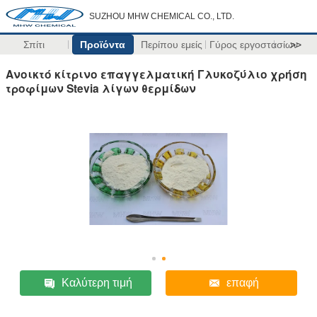
SUZHOU MHW CHEMICAL CO., LTD.
Σπίτι
Προϊόντα
Περίπου εμείς
Γύρος εργοστασίων
>>
Ανοικτό κίτρινο επαγγελματική Γλυκοζύλιο χρήση
τροφίμων Stevia λίγων θερμίδων
Καλύτερη τιμή
επαφή