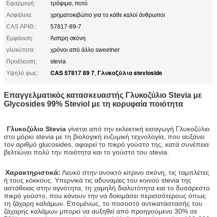
Εφαρμογή:
τρόφιμα, ποτό
Ασφάλεια:
χρηματοκιβώτιο για το κάθε καλοί άνθρωποι
CAS ΑΡΙΘ.:
57817-89-7
Εμφάνιση:
Άσπρη σκόνη
γλυκύτητα:
χρόνοι από άλλο sweetner
Προέλευση:
stevia
CAS 57817 89 7
Γλυκοζύλιο stevioside
Υψηλό φως:
,
Επαγγελματικός κατασκευαστής Γλυκοζύλιο Stevia με
Glycosides 99% Steviol με τη κορυφαία ποιότητα
Γλυκοζύλιο Stevia
γίνεται από την εκλεκτική εισαγωγή Γλυκοζύλιο
στο μόριο stevia με τη βιολογική ενζυμική τεχνολογία, που αυξάνει
τον αριθμό glucosides, αφαιρεί το πικρό γούστο της, κατά συνέπεια
βελτιώνει πολύ την ποιότητα και το γούστο του stevia.
Χαρακτηριστικά:
Λευκό στην ανοικτό κίτρινο σκόνη, τις ταμπλέτες
ή τους κόκκους. Υπερνικά τις αδυναμίες του κοινού stevia της
αστάθειας στην αγνότητα, τη χαμηλή διαλυτότητα και το δυσάρεστο
πικρό γούστο, που κάνουν την να δοκιμάσει περισσότερους όπως
τη ζάχαρη καλάμων. Επομένως, το ποσοστό αντικατάστασής του
ζάχαρης καλάμων μπορεί να αυξηθεί από προηγούμενο 30% σε