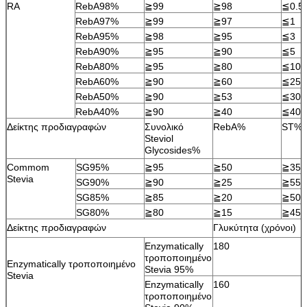
RA
RebA98%
≧99
≧98
≦0.5
RebA97%
≧99
≧97
≦1
RebA95%
≧98
≧95
≦3
RebA90%
≧95
≧90
≦5
RebA80%
≧95
≧80
≦10
RebA60%
≧90
≧60
≦25
RebA50%
≧90
≧53
≦30
RebA40%
≧90
≧40
≦40
Δείκτης προδιαγραφών
Συνολικό
RebA%
ST%
Steviol
Glycosides%
Commom
SG95%
≧95
≧50
≧35
Stevia
SG90%
≧90
≧25
≧55
SG85%
≧85
≧20
≧50
SG80%
≧80
≧15
≧45
Δείκτης προδιαγραφών
Γλυκύτητα (χρόνοι)
Enzymatically
180
τροποποιημένο
Enzymatically τροποποιημένο
Stevia 95%
Stevia
Enzymatically
160
τροποποιημένο