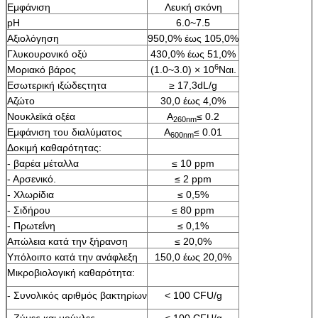
Εμφάνιση
Λευκή σκόνη
pH
6.0~7.5
Αξιολόγηση
950,0% έως 105,0%
Γλυκουρονικό οξύ
430,0% έως 51,0%
6
Μοριακό βάρος
(1.0~3.0) × 10
Ναι.
Εσωτερική ιξώδεςτητα
≥ 17,3dL/g
Αζώτο
30,0 έως 4,0%
Νουκλεϊκά οξέα
Α
≤ 0.2
260nm
Εμφάνιση του διαλύματος
Α
≤ 0.01
600nm
Δοκιμή καθαρότητας:
- βαρέα μέταλλα
≤ 10 ppm
- Αρσενικό.
≤ 2 ppm
- Χλωρίδια
≤ 0,5%
- Σιδήρου
≤ 80 ppm
- Πρωτεΐνη
≤ 0,1%
Απώλεια κατά την ξήρανση
≤ 20,0%
Υπόλοιπο κατά την ανάφλεξη
150,0 έως 20,0%
Μικροβιολογική καθαρότητα:
- Συνολικός αριθμός βακτηρίων
< 100 CFU/g
- Ζύμες και μούχλες
< 100 CFU/g