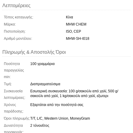
Λεπτομέρειες
Τόπος καταγωγής:
Κίνα
Μάρκα:
MHW CHEM
Πιστοποίηση:
ISO, CEP
Αριθμό μοντέλου:
MHW-SH-I018
Πληρωμής & Αποστολής Όροι
Ποσότητα
100 γραμμάρια
παραγγελίας
min:
Τιμή:
Διαπραγματεύσιμα
Συσκευασία
Εσωτερική συσκευασία: 100 g/σακούλι από χαλί, 500 g/
σακούλι από χαλί, 1 kg/σακούλι από χαλί, εξωτερι
λεπτομέρειες:
Χρόνος
Εξαρτάται από την ποσότητά σας
παράδοσης:
Όροι πληρωμής:
T/T, L/C, Western Union, MoneyGram
Δυνατότητα
2 τόνοι/έτος
προσφοράς: