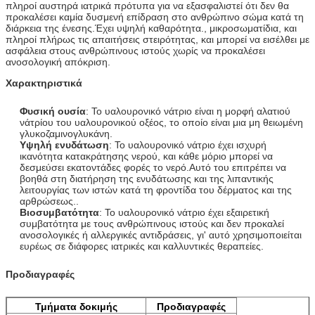
πληροί αυστηρά ιατρικά πρότυπα για να εξασφαλιστεί ότι δεν θα
προκαλέσει καμία δυσμενή επίδραση στο ανθρώπινο σώμα κατά τη
διάρκεια της ένεσης.Έχει υψηλή καθαρότητα., μικροσωματίδια, και
πληροί πλήρως τις απαιτήσεις στειρότητας, και μπορεί να εισέλθει με
ασφάλεια στους ανθρώπινους ιστούς χωρίς να προκαλέσει
ανοσολογική απόκριση.
Χαρακτηριστικά
Φυσική ουσία
: Το υαλουρονικό νάτριο είναι η μορφή αλατιού
νάτρίου του υαλουρονικού οξέος, το οποίο είναι μια μη θειωμένη
γλυκοζαμινογλυκάνη.
Υψηλή ενυδάτωση
: Το υαλουρονικό νάτριο έχει ισχυρή
ικανότητα κατακράτησης νερού, και κάθε μόριο μπορεί να
δεσμεύσει εκατοντάδες φορές το νερό.Αυτό του επιτρέπει να
βοηθά στη διατήρηση της ενυδάτωσης και της λιπαντικής
λειτουργίας των ιστών κατά τη φροντίδα του δέρματος και της
αρθρώσεως..
Βιοσυμβατότητα
: Το υαλουρονικό νάτριο έχει εξαιρετική
συμβατότητα με τους ανθρώπινους ιστούς και δεν προκαλεί
ανοσολογικές ή αλλεργικές αντιδράσεις, γι' αυτό χρησιμοποιείται
ευρέως σε διάφορες ιατρικές και καλλυντικές θεραπείες.
Προδιαγραφές
Τμήματα δοκιμής
Προδιαγραφές