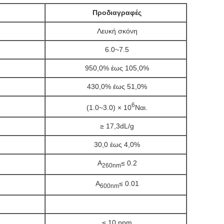
Προδιαγραφές
Λευκή σκόνη
6.0~7.5
950,0% έως 105,0%
430,0% έως 51,0%
6
(1.0~3.0) × 10
Ναι.
≥ 17,3dL/g
30,0 έως 4,0%
Α
≤ 0.2
260nm
Α
≤ 0.01
600nm
≤ 10 ppm