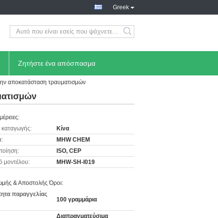
Greek
Ζητήστε ένα απόσπασμα
 την αποκατάσταση τραυματισμών
ματισμών
μέρειες:
 καταγωγής:
Κίνα
:
MHW CHEM
ποίηση:
ISO, CEP
ό μοντέλου:
MHW-SH-I019
μής & Αποστολής Όροι:
ητα παραγγελίας
100 γραμμάρια
Διαπραγματεύσιμα