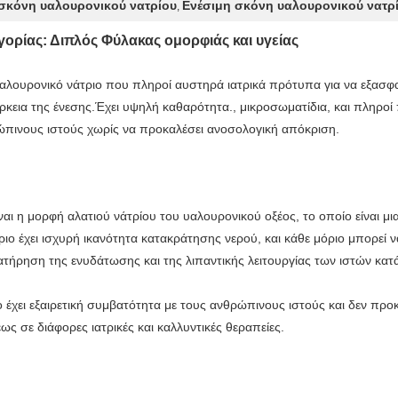
σκόνη υαλουρονικού νατρίου
Ενέσιμη σκόνη υαλουρονικού νατρ
,
ορίας: Διπλός Φύλακας ομορφιάς και υγείας
αλουρονικό νάτριο που πληροί αυστηρά ιατρικά πρότυπα για να εξασφα
εια της ένεσης.Έχει υψηλή καθαρότητα., μικροσωματίδια, και πληροί π
ρώπινους ιστούς χωρίς να προκαλέσει ανοσολογική απόκριση.
ίναι η μορφή αλατιού νάτρίου του υαλουρονικού οξέος, το οποίο είναι μ
ριο έχει ισχυρή ικανότητα κατακράτησης νερού, και κάθε μόριο μπορεί 
ατήρηση της ενυδάτωσης και της λιπαντικής λειτουργίας των ιστών κατά
ο έχει εξαιρετική συμβατότητα με τους ανθρώπινους ιστούς και δεν προ
έως σε διάφορες ιατρικές και καλλυντικές θεραπείες.