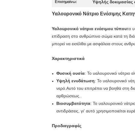
Υψηλής δοκιμασίας 
Επισημαίνω:
Υαλουρονικό Νάτριο Ενέσιμης Κατηγ
Υαλουρονικό νάτριο ενέσιμου τύπου
το υ
επίδραση στο ανθρώπινο σώμα κατά τη διάρκ
μπορεί να εισέλθει με ασφάλεια στους ανθ
Χαρακτηριστικά
Φυσική ουσία
: Το υαλουρονικό νάτριο ε
Υψηλή ενυδάτωση
: Το υαλουρονικό νάτ
νερό.Αυτό του επιτρέπει να βοηθά στη δι
αρθρώσεως..
Βιοσυμβατότητα
: Το υαλουρονικό νάτρι
αντιδράσεις, γι' αυτό χρησιμοποιείται ευρ
Προδιαγραφές