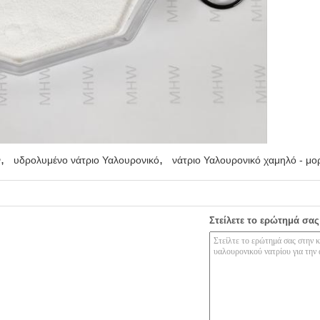
,
,
ν
υδρολυμένο νάτριο Υαλουρονικό
νάτριο Υαλουρονικό χαμηλό - μο
Στείλετε το ερώτημά σας