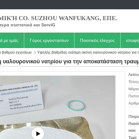
ΜΙΚΉ CO. SUZHOU WANFUKANG, ΕΠΕ.
τερα συστατικά και ServiG
κά με εμάς
Γύρος εργοστασίων
Ποιοτικός έλεγχος
επαφή
ό βαθμού εγχύσεων
Υψηλής βαθμίδας ενέσιμη σκόνη υαλουρονικού νατρίου για
 υαλουρονικού νατρίου για την αποκατάσταση τραυ
Λεπτο
Τόπος
Μάρκα
Πιστο
Αριθμ
Πληρω
Ποσότ
min:
Τιμή: