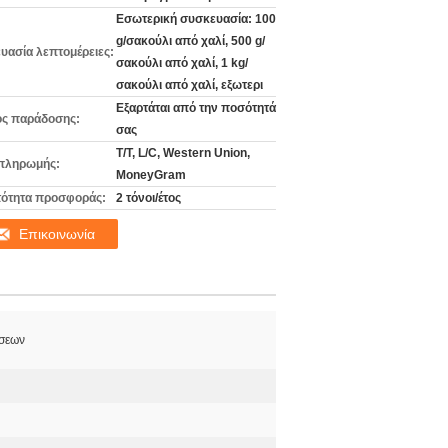
Εσωτερική συσκευασία: 100
g/σακούλι από χαλί, 500 g/
υασία λεπτομέρειες:
σακούλι από χαλί, 1 kg/
σακούλι από χαλί, εξωτερι
Εξαρτάται από την ποσότητά
ς παράδοσης:
σας
T/T, L/C, Western Union,
πληρωμής:
MoneyGram
ότητα προσφοράς:
2 τόνοι/έτος
Επικοινωνία
σεων