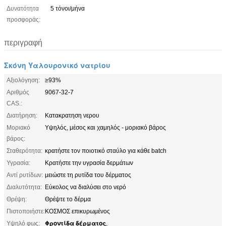
Δυνατότητα
5 τόνοι/μήνα
προσφοράς:
περιγραφή
Σκόνη Υαλουρονικό νατρίου
Αξιολόγηση:
≥93%
Αριθμός
9067-32-7
CAS.:
Διατήρηση:
Κατακρατηση νερου
Μοριακό
Υψηλός, μέσος και χαμηλός - μοριακό βάρος
βάρος:
Σταθερότητα:
κρατήστε τον ποιοτικό σταύλο για κάθε batch
Υγρασία:
Κρατήστε την υγρασία δερμάτων
Αντί ρυτίδων:
μειώστε τη ρυτίδα του δέρματος
Διαλυτότητα:
Εύκολος να διαλύσει στο νερό
Θρέψη:
Θρέψτε το δέρμα
Πιστοποιήστε:
ΚΟΣΜΟΣ επικυρωμένος
Φροντίδα δέρματος
Υψηλό φως:
,