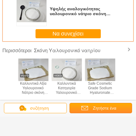
Υψηλής αναλογικότητας
υαλουρονικό νάτριο σκόνη
Προϊόντα φροντίδας του
δέρματος Πρωτεύον υλικό Cas
9067 32 7
Να συνεχίσει
Σκόνη Υαλουρονικό νατρίου
Περισσότεροι
λής
Καλλυντικά Αξία
Καλλυντικά
Safe Cosmetic
Moistur
λειας
Υαλουρονικό
Κατηγορία
Grade Sodium
Ingredient
κή σκόνη
Νάτριο σκόνη
Υαλουρονικό
Hyaluronate
Hyalur
ονικού
Μεγάλο μοριακό
Νάτριο Λευκή
Powder No
White P
CAS αριθ.
βάρος Εξαιρετική
σκόνη
Animal Origin
Cosmetic
-32-7
κατακράτηση
Ingredients
συζήτηση
Ζητήστε ένα
Γλώσσα αλλαγής
νερού
απόσπασμα