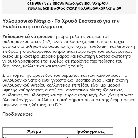
cas 9067 32 7 σκόνη υαλουρονικού νατρίου
,
Υψηλής δοκιμασίας σκόνη υαλουρονικού νατρίου
Υαλουρονικό Νάτριο - Το Χρυσό Συστατικό για την
Ενυδάτωση του Δέρματος
Υαλουρονικό νάτριο
είναι η μορφή άλατος νατρίου του
υαλουρονικού οξέος (HA), ενός πολυσακχαριδίου που υπάρχει
φυσικά στο ανθρώπινο σώμα.και έχει ισχυρή ενυδατική και λιπαντική
επίδρασηΤο υαλουρονικό νάτριο είναι παράγωγο του υαλουρονικού
οξέος με μικρότερο μοριακό βάρος και καλύτερη υδατοδιαλυτότητα,
γι' αυτό χρησιμοποιείται ευρέως σε προϊόντα περιποίησης του
δέρματος, καλλυντικά και ιατρικούς τομείς.
Στον τομέα της φροντίδας του δέρματος και των καλλυντικών, το
υαλουρονικό νάτριο είναι γνωστό ως "υδατικό υγρό", και η σκόνη
υαλουρονικού νάτρίου καλλυντικού επιπέδου είναι μια μορφή
υψηλής καθαρότητας αυτού του συστατικού.Με τις εξαιρετικές
ενυδατικές του ιδιότητες και την ευρεία εφαρμογή, έχει γίνει η πρώτη
ύλη επιλογής για πολλά εμπορικά σήματα περιποίησης δέρματος και
μεμονωμένους λάτρεις του DIY.
Προδιαγραφές
Άρθρα
Προδιαγραφές