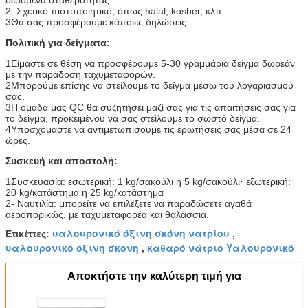
δεδομένα σταθερότητας.
2. Σχετικό πιστοποιητικό, όπως halal, kosher, κλπ.
3Θα σας προσφέρουμε κάποιες δηλώσεις.
Πολιτική για δείγματα:
1Είμαστε σε θέση να προσφέρουμε 5-30 γραμμάρια δείγμα δωρεάν
με την παράδοση ταχυμεταφορών.
2Μπορούμε επίσης να στείλουμε το δείγμα μέσω του λογαριασμού
σας.
3Η ομάδα μας QC θα συζητήσει μαζί σας για τις απαιτήσεις σας για
το δείγμα, προκειμένου να σας στείλουμε το σωστό δείγμα.
4Υποσχόμαστε να αντιμετωπίσουμε τις ερωτήσεις σας μέσα σε 24
ώρες.
Συσκευή και αποστολή:
1Συσκευασία: εσωτερική: 1 kg/σακούλι ή 5 kg/σακούλι· εξωτερική:
20 kg/κατάστημα ή 25 kg/κατάστημα
2- Ναυτιλία: μπορείτε να επιλέξετε να παραδώσετε αγαθά
αεροπορικώς, με ταχυμεταφορέα και θαλάσσια.
υαλουρονικό όξινη σκόνη νατρίου
Ετικέττες:
,
υαλουρονικό όξινη σκόνη
καθαρό νάτριο Υαλουρονικό
,
Αποκτήστε την καλύτερη τιμή για