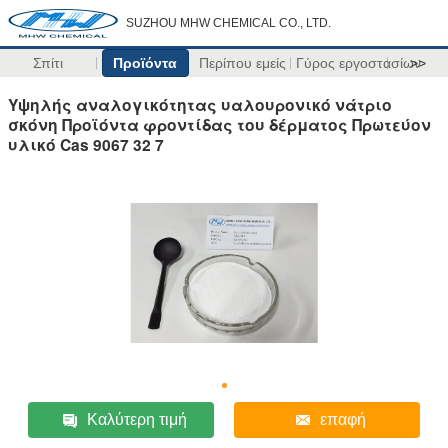
SUZHOU MHW CHEMICAL CO., LTD.
Σπίτι
Προϊόντα
Περίπου εμείς
Γύρος εργοστασίων
>>
Υψηλής αναλογικότητας υαλουρονικό νάτριο
σκόνη Προϊόντα φροντίδας του δέρματος Πρωτεύον
υλικό Cas 9067 32 7
Καλύτερη τιμή
επαφή