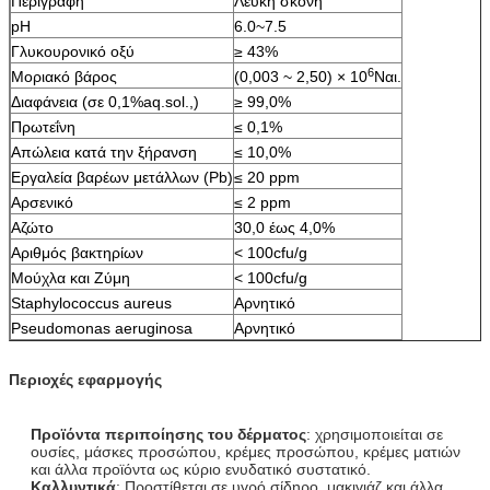
Περιγραφή
Λευκή σκόνη
pH
6.0~7.5
Γλυκουρονικό οξύ
≥ 43%
6
Μοριακό βάρος
(0,003 ~ 2,50) × 10
Ναι.
Διαφάνεια (σε 0,1%aq.sol.,)
≥ 99,0%
Πρωτεΐνη
≤ 0,1%
Απώλεια κατά την ξήρανση
≤ 10,0%
Εργαλεία βαρέων μετάλλων (Pb)
≤ 20 ppm
Αρσενικό
≤ 2 ppm
Αζώτο
30,0 έως 4,0%
Αριθμός βακτηρίων
< 100cfu/g
Μούχλα και Ζύμη
< 100cfu/g
Staphylococcus aureus
Αρνητικό
Pseudomonas aeruginosa
Αρνητικό
Περιοχές εφαρμογής
Προϊόντα περιποίησης του δέρματος
: χρησιμοποιείται σε
ουσίες, μάσκες προσώπου, κρέμες προσώπου, κρέμες ματιών
και άλλα προϊόντα ως κύριο ενυδατικό συστατικό.
Καλλυντικά
: Προστίθεται σε υγρό σίδηρο, μακιγιάζ και άλλα