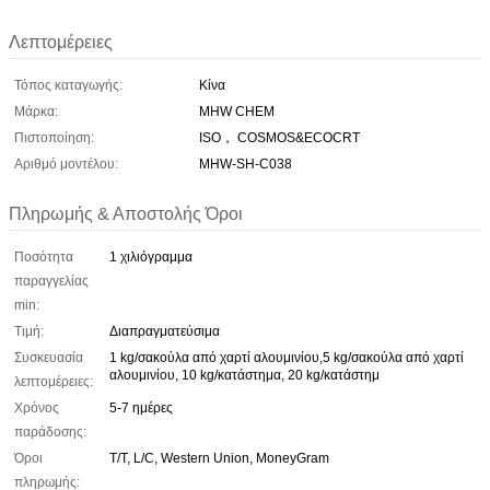
Λεπτομέρειες
Τόπος καταγωγής:
Κίνα
Μάρκα:
MHW CHEM
Πιστοποίηση:
ISO， COSMOS&ECOCRT
Αριθμό μοντέλου:
MHW-SH-C038
Πληρωμής & Αποστολής Όροι
Ποσότητα
1 χιλιόγραμμα
παραγγελίας
min:
Τιμή:
Διαπραγματεύσιμα
Συσκευασία
1 kg/σακούλα από χαρτί αλουμινίου,5 kg/σακούλα από χαρτί
αλουμινίου, 10 kg/κατάστημα, 20 kg/κατάστημ
λεπτομέρειες:
Χρόνος
5-7 ημέρες
παράδοσης:
Όροι
T/T, L/C, Western Union, MoneyGram
πληρωμής: