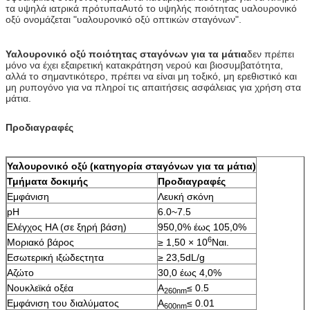
τα υψηλά ιατρικά πρότυπαΑυτό το υψηλής ποιότητας υαλουρονικό
οξύ ονομάζεται "υαλουρονικό οξύ οπτικών σταγόνων".
Υαλουρονικό οξύ ποιότητας σταγόνων για τα μάτια
δεν πρέπει
μόνο να έχει εξαιρετική κατακράτηση νερού και βιοσυμβατότητα,
αλλά το σημαντικότερο, πρέπει να είναι μη τοξικό, μη ερεθιστικό και
μη ρυπογόνο για να πληροί τις απαιτήσεις ασφάλειας για χρήση στα
μάτια.
Προδιαγραφές
Υαλουρονικό οξύ (κατηγορία σταγόνων για τα μάτια)
Τμήματα δοκιμής
Προδιαγραφές
Εμφάνιση
Λευκή σκόνη
pH
6.0~7.5
Ελέγχος HA (σε ξηρή βάση)
950,0% έως 105,0%
6
Μοριακό βάρος
≥ 1,50 × 10
Ναι.
Εσωτερική ιξώδεςτητα
≥ 23,5dL/g
Αζώτο
30,0 έως 4,0%
Νουκλεϊκά οξέα
Α
≤ 0.5
260nm
Εμφάνιση του διαλύματος
Α
≤ 0.01
600nm