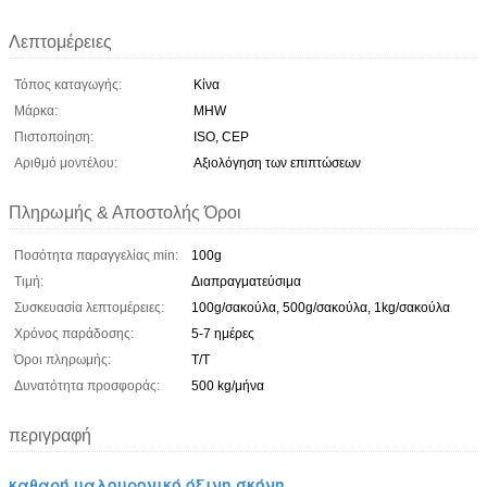
Λεπτομέρειες
Τόπος καταγωγής:
Κίνα
Μάρκα:
MHW
Πιστοποίηση:
ISO, CEP
Αριθμό μοντέλου:
Αξιολόγηση των επιπτώσεων
Πληρωμής & Αποστολής Όροι
Ποσότητα παραγγελίας min:
100g
Τιμή:
Διαπραγματεύσιμα
Συσκευασία λεπτομέρειες:
100g/σακούλα, 500g/σακούλα, 1kg/σακούλα
Χρόνος παράδοσης:
5-7 ημέρες
Όροι πληρωμής:
Τ/Τ
Δυνατότητα προσφοράς:
500 kg/μήνα
περιγραφή
καθαρή υαλουρονικό όξινη σκόνη