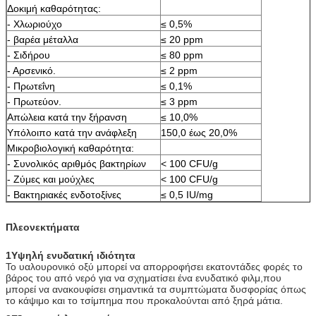
Δοκιμή καθαρότητας:
- Χλωριούχο
≤ 0,5%
- βαρέα μέταλλα
≤ 20 ppm
- Σιδήρου
≤ 80 ppm
- Αρσενικό.
≤ 2 ppm
- Πρωτεΐνη
≤ 0,1%
- Πρωτεύον.
≤ 3 ppm
Απώλεια κατά την ξήρανση
≤ 10,0%
Υπόλοιπο κατά την ανάφλεξη
150,0 έως 20,0%
Μικροβιολογική καθαρότητα:
- Συνολικός αριθμός βακτηρίων
< 100 CFU/g
- Ζύμες και μούχλες
< 100 CFU/g
- Βακτηριακές ενδοτοξίνες
≤ 0,5 IU/mg
Πλεονεκτήματα
1Υψηλή ενυδατική ιδιότητα
Το υαλουρονικό οξύ μπορεί να απορροφήσει εκατοντάδες φορές το
βάρος του από νερό για να σχηματίσει ένα ενυδατικό φιλμ,που
μπορεί να ανακουφίσει σημαντικά τα συμπτώματα δυσφορίας όπως
το κάψιμο και το τσίμπημα που προκαλούνται από ξηρά μάτια.