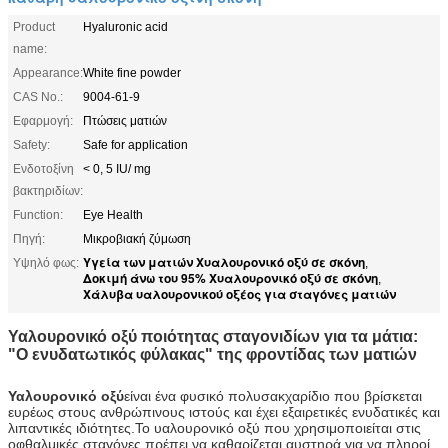
Product
Hyaluronic acid
name:
Appearance:
White fine powder
CAS No.:
9004-61-9
Εφαρμογή:
Πτώσεις ματιών
Safety:
Safe for application
Ενδοτοξίνη
< 0, 5 IU/ mg
βακτηριδίων:
Function:
Eye Health
Πηγή:
Μικροβιακή ζύμωση
Υγεία των ματιών Χυαλουρονικό οξύ σε σκόνη
Υψηλό φως:
,
Δοκιμή άνω του 95% Χυαλουρονικό οξύ σε σκόνη
,
Χάλυβα υαλουρονικού οξέος για σταγόνες ματιών
Υαλουρονικό οξύ ποιότητας σταγονιδίων για τα μάτια:
"Ο ενυδατωτικός φύλακας" της φροντίδας των ματιών
Υαλουρονικό οξύ
είναι ένα φυσικό πολυσακχαρίδιο που βρίσκεται
ευρέως στους ανθρώπινους ιστούς και έχει εξαιρετικές ενυδατικές και
λιπαντικές ιδιότητες.Το υαλουρονικό οξύ που χρησιμοποιείται στις
οφθαλμικές σταγόνες πρέπει να καθαρίζεται αυστηρά για να πληροί