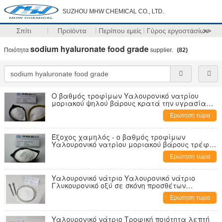
SUZHOU MHW CHEMICAL CO., LTD.
Σπίτι
Προϊόντα
Περίπου εμείς
Γύρος εργοστασίων
>>
sodium hyaluronate food grade
Ποιότητα
supplier.
(82)
Ο βαθμός τροφίμων Υαλουρονικό νατρίου
μοριακού ψηλού βάρους κρατά την υγρασία
δερμάτων
Ερώτηση τώρα
Έξοχος χαμηλός - ο βαθμός τροφίμων
Υαλουρονικό νατρίου μοριακού βάρους τρέφει
το δέρμα
Ερώτηση τώρα
Υαλουρονικό νάτριο Υαλουρονικό νάτριο
Γλυκουρονικό οξύ σε σκόνη προσθέτων
τροφίμων
Ερώτηση τώρα
Υαλουρονικό νάτριο Τροφική ποιότητα λεπτή