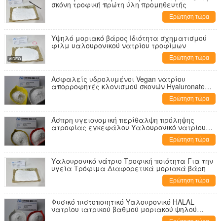
σκόνη τροφική πρώτη ύλη προμηθευτής
Ερώτηση τώρα
Υψηλό μοριακό βάρος Ιδιότητα σχηματισμού
φιλμ υαλουρονικού νατρίου τροφίμων
Ερώτηση τώρα
Ασφαλείς υδρολυμένοι Vegan νατρίου
απορροφητές κλονισμού σκονών Hyaluronate
λευκοί pH 6.0-7.5
Ερώτηση τώρα
Άσπρη υγειονομική περίθαλψη πρόληψης
ατροφίας εγκεφάλου Υαλουρονικό νατρίου
βαθμού τροφίμων
Ερώτηση τώρα
Υαλουρονικό νάτριο Τροφική ποιότητα Για την
υγεία Τρόφιμα Διαφορετικά μοριακά βάρη
Ερώτηση τώρα
Φυσικό πιστοποιητικό Υαλουρονικό HALAL
νατρίου ιατρικού βαθμού μοριακού ψηλού
βάρους